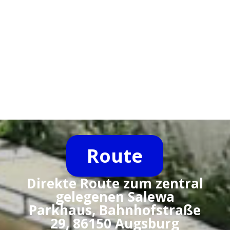
Route
Direkte Route zum zentral
gelegenen Salewa
Parkhaus, Bahnhofstraße
29, 86150 Augsburg